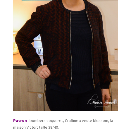
Patron
: bombers coqueret, Craftine x veste blossom, la
maison Victor; taille 38/40.