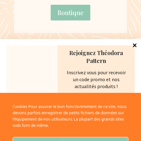
Boutique
Navigation :
Rejoignez Théodora
Pattern
Accueil
Boutique
Inscrivez vous pour recevoir
un code promo et nos
Votre compte
actualités produits !
Contact / Service Client
Conditions générales de vente
Police de confidentialité
Cookies Pour assurer le bon fonctionnement de ce site, nous
devons parfois enregistrer de petits fichiers de données sur
l'équipement de nos utilisateurs. La plupart des grands sites
web font de même.
Nous ne spammons pas !