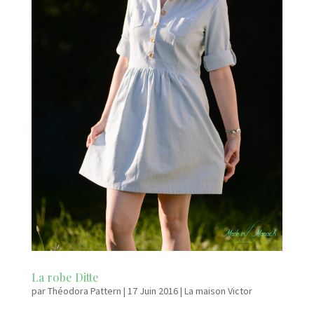
La robe Ditte
par
Théodora Pattern
|
17 Juin 2016
|
La maison Victor