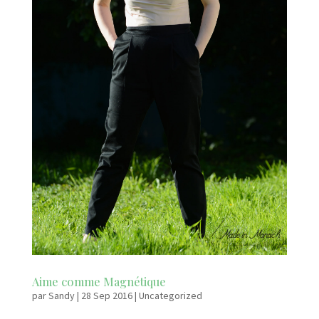
Aime comme Magnétique
par
Sandy
|
28 Sep 2016
|
Uncategorized