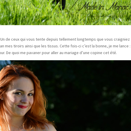
on. Un de ceux qui vous tente depuis tellement longtemps que vous craigniez
 dan mes tiroirs ainsi que les tissus. Cette fois-ci c’est la bonne, je me lance :
ur. De quoi me pavaner pour aller au mariage d’une copine cet été.