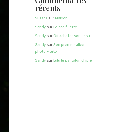
Commentaires
récents
Susana
sur
Maison
Sandy
sur
Le sac fillette
Sandy
sur
Où acheter son tissu
Sandy
sur
Son premier album
photo + tuto
Sandy
sur
Lulu le pantalon chipie