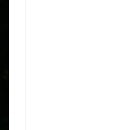
ora
omo et nos