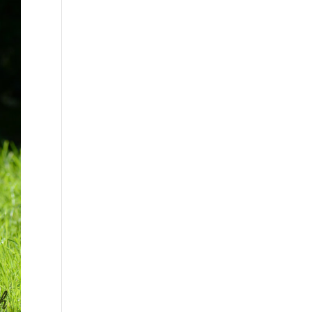
litique de
ns.