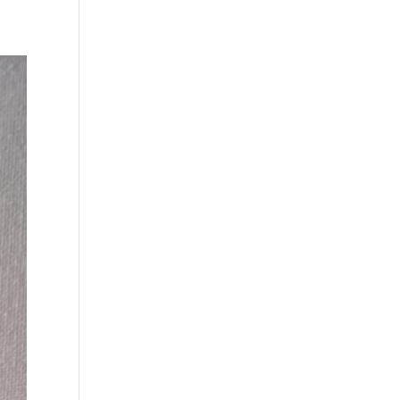
litique de
ns.