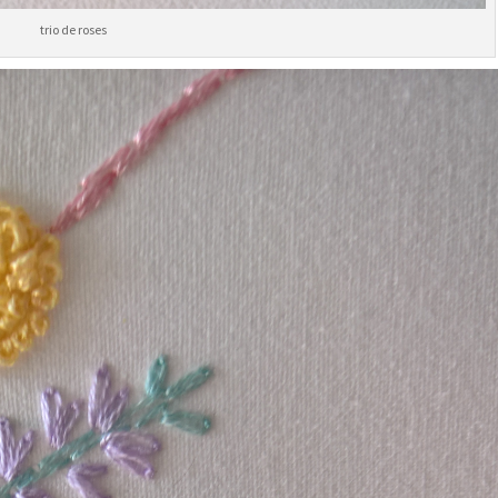
trio de roses
Nous ne spammons pas ! Consultez notre
po
confidentialité
pour plus d’informatio