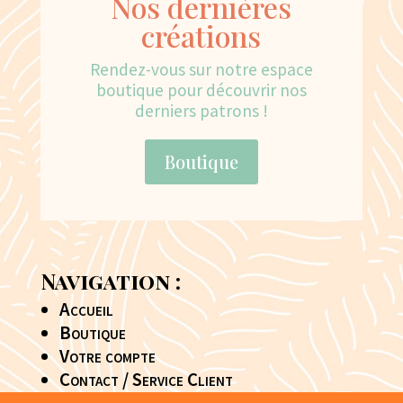
Nos dernières
créations
Rendez-vous sur notre espace
boutique pour découvrir nos
derniers patrons !
Boutique
Navigation :
Rejoignez Théodora
Pattern
Accueil
Boutique
Inscrivez vous pour recevoir
Votre compte
un code promo et nos
actualités produits !
Contact / Service Client
Conditions générales de vente