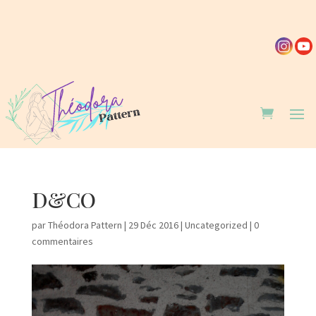
D&CO
par
Théodora Pattern
|
29 Déc 2016
|
Uncategorized
|
0
commentaires