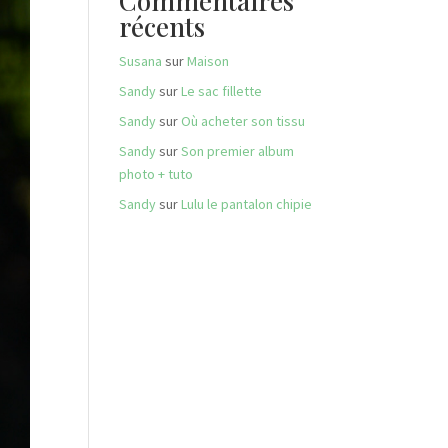
Commentaires
récents
Susana
sur
Maison
Sandy
sur
Le sac fillette
Sandy
sur
Où acheter son tissu
Sandy
sur
Son premier album
photo + tuto
Sandy
sur
Lulu le pantalon chipie