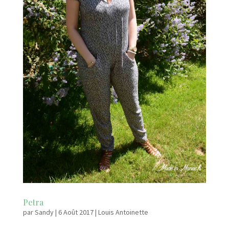
Petra
par
Sandy
|
6 Août 2017
|
Louis Antoinette